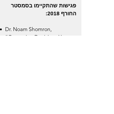
פגישות שהתקיימו בסמסטר
החורף 2018:
Dr. Noam Shomron,
“Genomics: Decisions You
Make When Reading Your
DNA” (in English)
Dr. Galit Wellner, “Self
Tracking and Personalized
Medicine: Rethinking the
Patient”
Dr. Oded Rechavi, “Heritable
Memories”
Prof. Eva Jablonca,