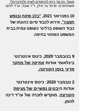
פאנל: הכיצד ניתן להתקדם לשיח ולהדברות?
משתתפים: פרופ' בר אילן, ד"ר שובל, עו"ד ללום.
10 בפברואר 2021,
"בלב פתוח ובנפש
חפצה"
, אירוע לכבוד סיום כהונתו של
כבוד השופט ברלינר כשופט עמית בבית
המשפט המחוזי בחיפה.
9 בנובמבר 2020, כינוס אינטרנטי
בינלאומי אודות
אתיקה של מחקר
מדעי בזמן הקורונה.
2 נובמבר 2020: כינוס אינטרנטי
אודות ה
יבטים נפשיים של מגיפת
הקורונה
. מוקדש לזכרה של עו"ד דינה
להמן.