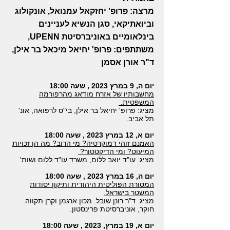
מרצה: פרופ' יחזקאל עמנואל, אונקולוג
וביואתיקאי, סגן הנשיא לעניינים
בינלאומיים באוניברסיטת UPENN,
משתתפים: פרופ' יחיאל מיכאל בר אילן,
ד"ר אורן א
סמן
יום ה, 9 במרץ 2023 , שעה 18:00
מחשבותיו של אזרח מודאג מהרפורמה
המשפטית.
מציג: פרופ' יחיאל בר אילן, בי"ס לרפואה, אונ'
תל אביב.
יום א, 12 במרץ 2023 , שעה 18:00
האמנם זוהי דמוקרטיה? מי הרוב? מה הן זכויות
המיעוט? ומי הדיקטטור?
מציג: עו"ד יואב ללום, משרד עו"ד ללום ושות'.
יום ה, 16 במרץ 2023 , שעה 18:00
המסורת הפוליטית היהודית ותיקון יסודות
המשטר בישראל.
מציג: ד"ר רונן שובל. מכון ארגמן וקרן תקווה.
חוקר, אוניברסיטת פרינסטון.
יום א, 19 במרץ, 2023 , שעה 18:00