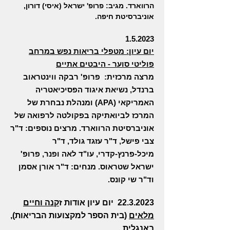
הרווארד. מגיב: פרופ' ישראל (איסי) דורון,
אוניברסיטת חיפה.
1.5.2023
יום עיון: מטפלי בריאות נפש במרחב
פוליטי סוער - היבטים אתיים
מרצה מרכזית: פרופ' רבקה ווינטראוב
ברנדל, נשיאת איגוד הפסיכיאטריה
האמריקאי (APA) ומנהלת נבחרת של
המרכז לביואתיקה בפקולטה לרפואה של
אוניברסיטת הרווארד. מרצים נוספים: ד"ר
צבי פישל, ד"ר עזגד גולד, ד"ר
מיכל-פרנץ-קדרי, עו"ד לאה ופנר, פרופ'
ישראל שטראוס. מנחים: ד"ר אורן אסמן
וד"ר שי קונס.
22.3.2023
יום עיון אודות ז
קנה וחיים
מלאים
(בית הספר למקצועות הבריאות),
באנגלית